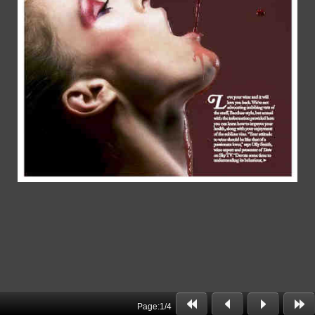
Page:
1
/
4